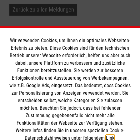
Zurück zu allen Meldungen
Wir verwenden Cookies, um Ihnen ein optimales Webseiten-
Erlebnis zu bieten. Diese Cookies sind für den technischen
Betrieb unserer Webseite erforderlich, helfen uns aber auch
Informationen
dabei, unsere Plattform zu verbessern und zusätzliche
Funktionen bereitzustellen. Sie werden zur besseren
Erfolgskontrolle und Aussteuerung von Werbekampagnen,
Impressum
wie z.B. Google Ads, eingesetzt. Das bedeutet, dass Cookies
Datenschutz
Die Malteser
zur Personalisierung von Anzeigen verwendet werden. Sie
Kontakt
entscheiden selbst, welche Kategorien Sie zulassen
Barrierefreiheit
möchten. Beachten Sie jedoch, dass bei fehlender
Malteser in Deutschland
Zustimmung gegebenenfalls nicht mehr alle
Funktionalitäten der Webseite zur Verfügung stehen.
Malteserorden
Spendenkonto
Weitere Infos finden Sie in unseren speziellen Cookie-
Sharepoint
Datenschutzhinweisen unter folgendem
Link
.