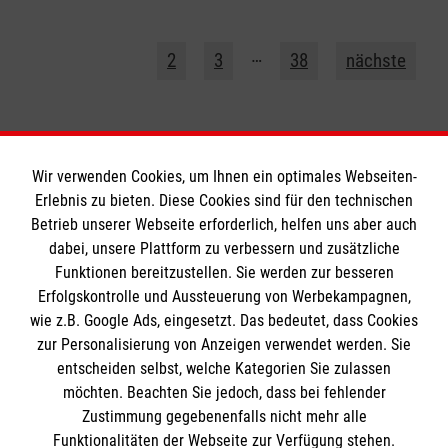
1
…
2
3
38
nächste
Wir verwenden Cookies, um Ihnen ein optimales Webseiten-
Erlebnis zu bieten. Diese Cookies sind für den technischen
Betrieb unserer Webseite erforderlich, helfen uns aber auch
Informationen
dabei, unsere Plattform zu verbessern und zusätzliche
Funktionen bereitzustellen. Sie werden zur besseren
Erfolgskontrolle und Aussteuerung von Werbekampagnen,
Impressum
wie z.B. Google Ads, eingesetzt. Das bedeutet, dass Cookies
Datenschutz
Die Malteser
zur Personalisierung von Anzeigen verwendet werden. Sie
Kontakt
entscheiden selbst, welche Kategorien Sie zulassen
Barrierefreiheit
möchten. Beachten Sie jedoch, dass bei fehlender
Malteser in Deutschland
Zustimmung gegebenenfalls nicht mehr alle
Funktionalitäten der Webseite zur Verfügung stehen.
Malteserorden