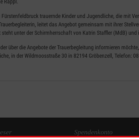
ie Rappl.
s Fürstenfeldbruck trauernde Kinder und Jugendliche, die mit V
 Trauerbegleiterin, leitet das Angebot gemeinsam mit ihrer Stellv
steht unter der Schirmherrschaft von Katrin Staffler (MdB) und i
der über die Angebote der Trauerbegleitung informieren möchte, 
liche, in der Wildmoosstraße 30 in 82194 Gröbenzell, Telefon: 0
eser
Spendenkonto