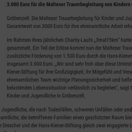
3.000 Euro für die Malteser Trauerbegleitung von Kindern
Gröbenzell. Die Malteser Trauerbegleitung für Kinder und J
Gesamtwert von 3000 Euro für ihre ehrenamtliche Arbeit erh
Im Rahmen ihres jährlichen Charity-Laufs „3mal15km“ hatte 
gesammelt. Ein Teil der Erlöse kommt nun der Malteser Trau
zusätzliche Förderung von 1.500 Euro durch die Hans-Kien
insgesamt 3.000 Euro. „Wir sind sehr froh über diese Unter
Kiener-Stiftung für ihre Großzügigkeit, ihr Mitgefühl und V
ehrenamtlichen Team wichtige Planungssicherheit und helfen
belastenden Lebenssituation verlässlich zu begleiten“, sagt S
Kinder und Jugendliche in Gröbenzell.
d Jugendliche, die nach Todesfällen, schweren Unfällen oder an
renamtliche, die betroffenen Familien einen geschützten Raum bi
 Drescher und der Hans-Kiener-Stiftung gleich zwei engagierte Un