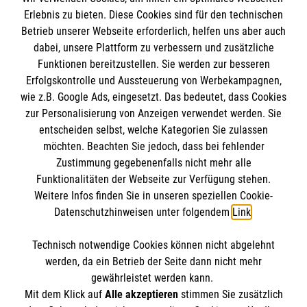
Erlebnis zu bieten. Diese Cookies sind für den technischen
Informationen
Betrieb unserer Webseite erforderlich, helfen uns aber auch
dabei, unsere Plattform zu verbessern und zusätzliche
Funktionen bereitzustellen. Sie werden zur besseren
Erfolgskontrolle und Aussteuerung von Werbekampagnen,
Impressum
wie z.B. Google Ads, eingesetzt. Das bedeutet, dass Cookies
Datenschutz
Die Malteser
zur Personalisierung von Anzeigen verwendet werden. Sie
Barrierefreiheit
entscheiden selbst, welche Kategorien Sie zulassen
Kontakt
möchten. Beachten Sie jedoch, dass bei fehlender
Malteser in Deutschland
Zustimmung gegebenenfalls nicht mehr alle
Ansprechpersonen
Malteserorden
Funktionalitäten der Webseite zur Verfügung stehen.
Spendenkonto
Weitere Infos finden Sie in unseren speziellen Cookie-
Sharepoint
Datenschutzhinweisen unter folgendem
Link
.
Empfänger: Malteser Hilfsdienst e.V.
Technisch notwendige Cookies können nicht abgelehnt
Bank: Pax-Bank für Kirche und Caritas eG
So finden Sie uns
werden, da ein Betrieb der Seite dann nicht mehr
IBAN: DE90 3706 0120 1201 2100 18
gewährleistet werden kann.
Mit dem Klick auf
Alle akzeptieren
stimmen Sie zusätzlich
BIC: GENODED1PA7