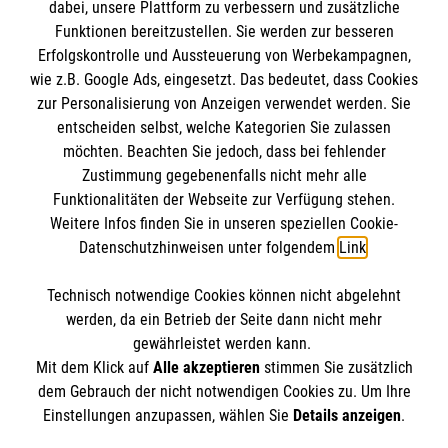
dabei, unsere Plattform zu verbessern und zusätzliche
Funktionen bereitzustellen. Sie werden zur besseren
Erfolgskontrolle und Aussteuerung von Werbekampagnen,
Impressum
wie z.B. Google Ads, eingesetzt. Das bedeutet, dass Cookies
Datenschutz
Die Malteser
zur Personalisierung von Anzeigen verwendet werden. Sie
Barrierefreiheit
entscheiden selbst, welche Kategorien Sie zulassen
Kontakt
möchten. Beachten Sie jedoch, dass bei fehlender
Malteser in Deutschland
Zustimmung gegebenenfalls nicht mehr alle
Ansprechpersonen
Malteserorden
Funktionalitäten der Webseite zur Verfügung stehen.
Spendenkonto
Weitere Infos finden Sie in unseren speziellen Cookie-
Sharepoint
Datenschutzhinweisen unter folgendem
Link
.
Empfänger: Malteser Hilfsdienst e.V.
Technisch notwendige Cookies können nicht abgelehnt
Bank: Pax-Bank für Kirche und Caritas eG
So finden Sie uns
werden, da ein Betrieb der Seite dann nicht mehr
IBAN: DE90 3706 0120 1201 2100 18
gewährleistet werden kann.
Mit dem Klick auf
Alle akzeptieren
stimmen Sie zusätzlich
BIC: GENODED1PA7
Venloer Straße 144
dem Gebrauch der nicht notwendigen Cookies zu. Um Ihre
Der Malteser Hilfsdienst e.V. ist als eingetragene
Einstellungen anzupassen, wählen Sie
Details anzeigen
.
50259 Pulheim
gemeinnützige Organisation von der Körperschaft- und