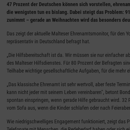
47 Prozent der Deutschen können sich vorstellen, ehrena
die wenigsten tun es bislang. Dabei steigt das Problem: 9
zunimmt – gerade an Weihnachten wird das besonders deut
Das zeigt der aktuelle Malteser Ehrenamtsmonitor, für de
repräsentativ in Deutschland befragt hat.
„Die Hilfsbereitschaft ist da. Wir müssen sie nur einfacher
des Malteser Hilfsdienstes. Für 80 Prozent der Befragten s
Teilhabe wichtige gesellschaftliche Aufgaben, für die mehr 
„Das klassische Ehrenamt ist sehr wertvoll, aber feste Termin
kann nicht jeder mit seinem Leben vereinbaren", betont Bon
spontan einspringen, wenn gerade Hilfe gebraucht wird. 32 
vom Sofa aus, wenn die Kinder schlafen oder nach Feierabe
Wie niedrigschwelliges Engagement funktioniert, zeigt das P
Telefonate mit Menschen, die Redebedarf haben oder sich ei