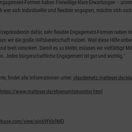
n Engagement-Formen haben Freiwillige klare Erwartungen – unver
wer sich individueller und flexibler engagiert, möchte sich nicht
 Vizepräsidentin dafür, sehr flexible Engagement-Formen neben
en wir die große Hilfsbereitschaft nutzen. Weil diese Hilfe un
nd breit verankert. Damit es so bleibt, müssen wir vielfältige
en. Jedes bürgerschaftliche Engagement ist gut und wichtig."
e, findet alle Informationen unter:
plaudernetz.malteser.de/pl
:
https://www.malteser.de/ehrenamtsmonitor.html
eyebase.com/view/pin69fVb9MD