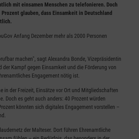
mtlich mit einsamen Menschen zu telefonieren. Doch
1 Prozent glauben, dass Einsamkeit in Deutschland
lich.
n YouGov Anfang Dezember mehr als 2000 Personen
 abrufbar machen", sagt Alexandra Bonde, Vizepräsidentin
ind der Kampf gegen Einsamkeit und die Förderung von
ehrenamtliches Engagement nötig ist.
e in der Freizeit, Einsätze vor Ort und Mitgliedschaften
de. Doch es geht auch anders: 40 Prozent würden
Prozent könnten sich digitales Engagement vorstellen –
nd.
laudernetz der Malteser. Dort führen Ehrenamtliche
nsam fühlen – ein Bedürfnis, das besonders in der