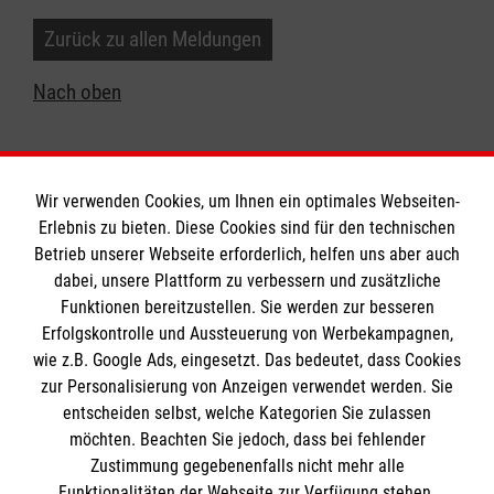
Zurück zu allen Meldungen
Nach oben
Wir verwenden Cookies, um Ihnen ein optimales Webseiten-
Erlebnis zu bieten. Diese Cookies sind für den technischen
Betrieb unserer Webseite erforderlich, helfen uns aber auch
Informationen
dabei, unsere Plattform zu verbessern und zusätzliche
Funktionen bereitzustellen. Sie werden zur besseren
Erfolgskontrolle und Aussteuerung von Werbekampagnen,
Impressum
wie z.B. Google Ads, eingesetzt. Das bedeutet, dass Cookies
Datenschutz
Die Malteser
zur Personalisierung von Anzeigen verwendet werden. Sie
Barrierefreiheit
entscheiden selbst, welche Kategorien Sie zulassen
Kontakt
möchten. Beachten Sie jedoch, dass bei fehlender
Malteser in Deutschland
Zustimmung gegebenenfalls nicht mehr alle
Ansprechpersonen
Funktionalitäten der Webseite zur Verfügung stehen.
Malteserorden