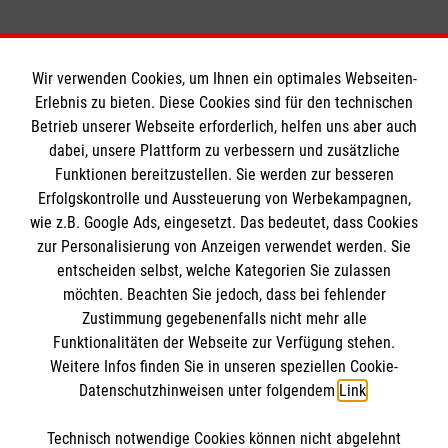
Wir verwenden Cookies, um Ihnen ein optimales Webseiten-
Erlebnis zu bieten. Diese Cookies sind für den technischen
Informationen
Betrieb unserer Webseite erforderlich, helfen uns aber auch
dabei, unsere Plattform zu verbessern und zusätzliche
Funktionen bereitzustellen. Sie werden zur besseren
Erfolgskontrolle und Aussteuerung von Werbekampagnen,
Impressum
wie z.B. Google Ads, eingesetzt. Das bedeutet, dass Cookies
Datenschutz
Die Malteser
zur Personalisierung von Anzeigen verwendet werden. Sie
Barrierefreiheit
entscheiden selbst, welche Kategorien Sie zulassen
Kontakt
möchten. Beachten Sie jedoch, dass bei fehlender
Malteser in Deutschland
Zustimmung gegebenenfalls nicht mehr alle
Malteserorden
Funktionalitäten der Webseite zur Verfügung stehen.
Spendenkonto
Weitere Infos finden Sie in unseren speziellen Cookie-
Sharepoint
Datenschutzhinweisen unter folgendem
Link
.
Empfänger: Malteser Hilfsdienst e.V.
Technisch notwendige Cookies können nicht abgelehnt