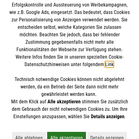
Erfolgskontrolle und Aussteuerung von Werbekampagnen,
Impressum
wie z.B. Google Ads, eingesetzt. Das bedeutet, dass Cookies
Datenschutz
Die Malteser
zur Personalisierung von Anzeigen verwendet werden. Sie
Barrierefreiheit
entscheiden selbst, welche Kategorien Sie zulassen
Kontakt
möchten. Beachten Sie jedoch, dass bei fehlender
Malteser in Deutschland
Zustimmung gegebenenfalls nicht mehr alle
Funktionalitäten der Webseite zur Verfügung stehen.
Malteserorden
Spendenkonto
Weitere Infos finden Sie in unseren speziellen Cookie-
Sharepoint
Datenschutzhinweisen unter folgendem
Link
.
Empfänger: Malteser Hilfsdienst e.V.
Technisch notwendige Cookies können nicht abgelehnt
Bank: Pax-Bank für Kirche und Caritas eG
So finden Sie uns
werden, da ein Betrieb der Seite dann nicht mehr
IBAN: DE21370601201201210387
gewährleistet werden kann.
Mit dem Klick auf
Alle akzeptieren
stimmen Sie zusätzlich
BIC: GENODED1PA7
Boschstraße 5
dem Gebrauch der nicht notwendigen Cookies zu. Um Ihre
Der Malteser Hilfsdienst e.V. ist als eingetragene
Einstellungen anzupassen, wählen Sie
Details anzeigen
.
53359 Rheinbach
gemeinnützige Organisation von der Körperschaft- und
Telefon: 02226 9200 0
Gewerbesteuer befreit.
wachleitung.rheinbach@malteser.org
Alle ablehnen
Alle akzeptieren
Details anzeigen