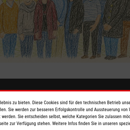
eser
Spendenkonto
bnis zu bieten. Diese Cookies sind für den technischen Betrieb unse
 Deutschland
Empfänger: Malteser Hilfsdienst
llen. Sie werden zur besseren Erfolgskontrolle und Aussteuerung von
 werden. Sie entscheiden selbst, welche Kategorien Sie zulassen mö
den
Bank: Pax-Bank für Kirche und
seite zur Verfügung stehen. Weitere Infos finden Sie in unseren spe
IBAN: DE03 3706 0120 1201 2