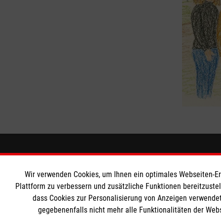
Informationen
Die Malt
Wir verwenden Cookies, um Ihnen ein optimales Webseiten-Erle
Impressum
Malteser in
Plattform zu verbessern und zusätzliche Funktionen bereitzuste
dass Cookies zur Personalisierung von Anzeigen verwendet
Datenschutz
Malteseror
gegebenenfalls nicht mehr alle Funktionalitäten der Web
Kontakt
Sharepoint