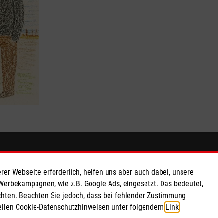
So finden Sie uns
rer Webseite erforderlich, helfen uns aber auch dabei, unsere
 e.V.
Alt Nowawes 67
 Werbekampagnen, wie z.B. Google Ads, eingesetzt. Das bedeutet,
chten. Beachten Sie jedoch, dass bei fehlender Zustimmung
 Caritas eG
14482 Potsdam
ziellen Cookie-Datenschutzhinweisen unter folgendem
Link
.
040 18
Telefon: 0331 200 58 200