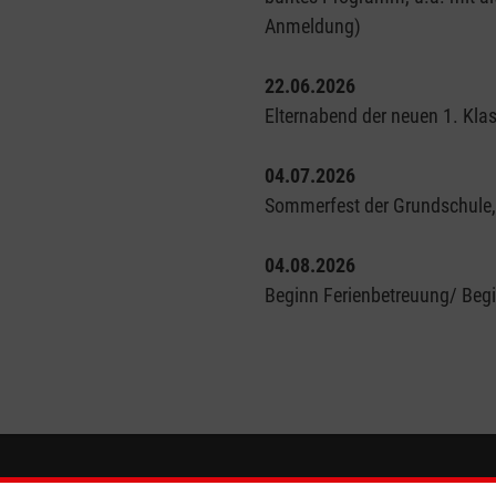
Anmeldung)
22.06.2026
Elternabend der neuen 1. Kla
04.07.2026
Sommerfest der Grundschule
04.08.2026
Beginn Ferienbetreuung/ Begi
eser
Spendenkonto