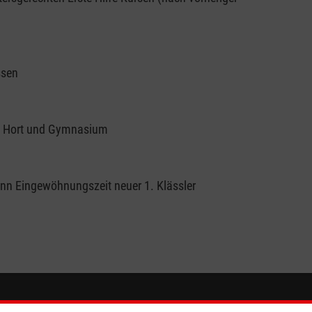
ssen
, Hort und Gymnasium
nn Eingewöhnungszeit neuer 1. Klässler
So finden Sie uns