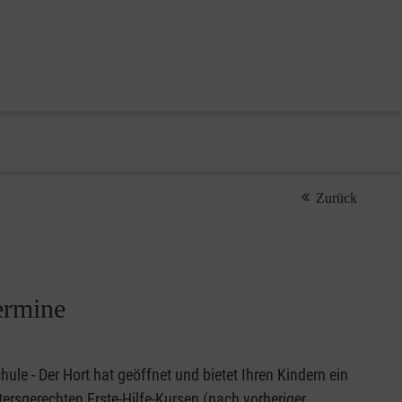
Zurück
ermine
ule - Der Hort hat geöffnet und bietet Ihren Kindern ein
ersgerechten Erste-Hilfe-Kursen (nach vorheriger