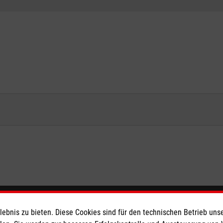
eser
Spendenkonto
bnis zu bieten. Diese Cookies sind für den technischen Betrieb unse