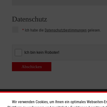
Datenschutz
*
Ich habe die
Datenschutzbestimmungen
gelesen.
Abschicken
Informationen
Die Malt
Wir verwenden Cookies, um Ihnen ein optimales Webseiten-Erle