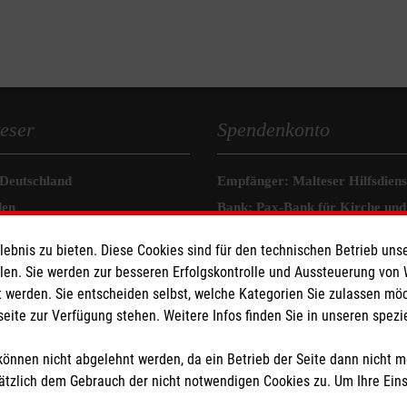
eser
Spendenkonto
 Deutschland
Empfänger: Malteser Hilfsdienst
den
Bank: Pax-Bank für Kirche und
IBAN: DE82370601201201206
bnis zu bieten. Diese Cookies sind für den technischen Betrieb unse
BIC: GENODED1PA7
llen. Sie werden zur besseren Erfolgskontrolle und Aussteuerung von
 werden. Sie entscheiden selbst, welche Kategorien Sie zulassen mö
seite zur Verfügung stehen. Weitere Infos finden Sie in unseren spe
önnen nicht abgelehnt werden, da ein Betrieb der Seite dann nicht 
tzlich dem Gebrauch der nicht notwendigen Cookies zu. Um Ihre Ein