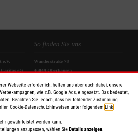
So finden Sie uns
 e.V.
Wunderstraße 78
 Caritas eG
46049 Oberhausen
088
Telefon:
0208 856008
rer Webseite erforderlich, helfen uns aber auch dabei, unsere
info.oberhausen@malteser.org
 Werbekampagnen, wie z.B. Google Ads, eingesetzt. Das bedeutet,
chten. Beachten Sie jedoch, dass bei fehlender Zustimmung
ziellen Cookie-Datenschutzhinweisen unter folgendem
Link
.
mehr gewährleistet werden kann.
stellungen anzupassen, wählen Sie
Details anzeigen
.