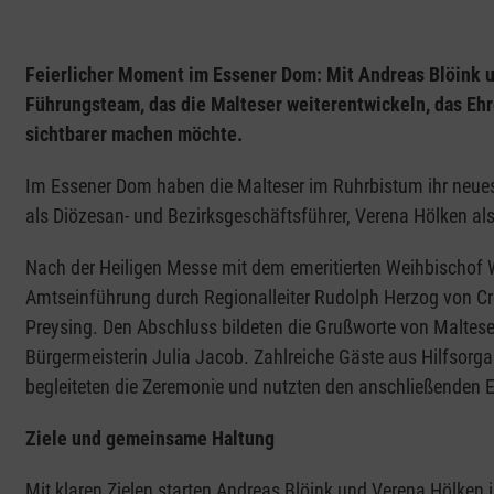
Feierlicher Moment im Essener Dom: Mit Andreas Blöink 
Führungsteam, das die Malteser weiterentwickeln, das Ehr
sichtbarer machen möchte.
Im Essener Dom haben die Malteser im Ruhrbistum ihr neues
als Diözesan- und Bezirksgeschäftsführer, Verena Hölken als
Nach der Heiligen Messe mit dem emeritierten Weihbischof 
Amtseinführung durch Regionalleiter Rudolph Herzog von Cr
Preysing. Den Abschluss bildeten die Grußworte von Maltese
Bürgermeisterin Julia Jacob. Zahlreiche Gäste aus Hilfsorg
begleiteten die Zeremonie und nutzten den anschließenden E
Ziele und gemeinsame Haltung
Mit klaren Zielen starten Andreas Blöink und Verena Hölken 