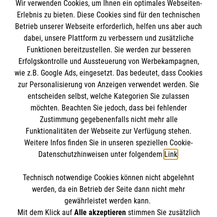
Wir verwenden Cookies, um Ihnen ein optimales Webseiten-
Erlebnis zu bieten. Diese Cookies sind für den technischen
Betrieb unserer Webseite erforderlich, helfen uns aber auch
Informationen
dabei, unsere Plattform zu verbessern und zusätzliche
Funktionen bereitzustellen. Sie werden zur besseren
Erfolgskontrolle und Aussteuerung von Werbekampagnen,
Impressum
wie z.B. Google Ads, eingesetzt. Das bedeutet, dass Cookies
Datenschutz
Die Malteser
zur Personalisierung von Anzeigen verwendet werden. Sie
Barrierefreiheit
entscheiden selbst, welche Kategorien Sie zulassen
Kontakt
möchten. Beachten Sie jedoch, dass bei fehlender
Malteser in Deutschland
Zustimmung gegebenenfalls nicht mehr alle
Funktionalitäten der Webseite zur Verfügung stehen.
Malteserorden
Spendenkonto
Weitere Infos finden Sie in unseren speziellen Cookie-
Sharepoint
Datenschutzhinweisen unter folgendem
Link
.
Empfänger: Malteser Hilfsdienst e.V.
Technisch notwendige Cookies können nicht abgelehnt
IBAN: DE68 3706 0193 4006 4700 20
So finden Sie uns
werden, da ein Betrieb der Seite dann nicht mehr
BIC: GENODED 1PA7
gewährleistet werden kann.
Mit dem Klick auf
Alle akzeptieren
stimmen Sie zusätzlich