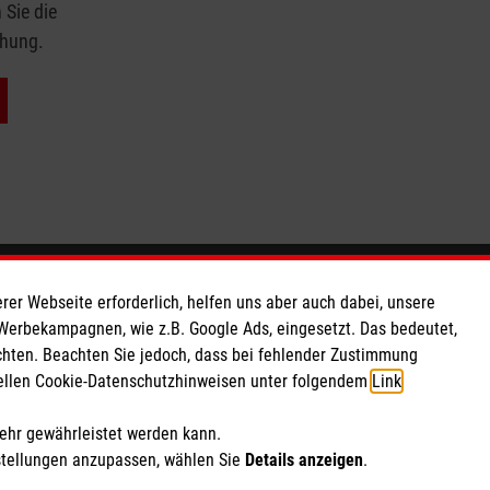
 Sie die
chung.
So finden Sie uns
rer Webseite erforderlich, helfen uns aber auch dabei, unsere
 Werbekampagnen, wie z.B. Google Ads, eingesetzt. Das bedeutet,
chten. Beachten Sie jedoch, dass bei fehlender Zustimmung
 e.V.
Am Hospital 19
ziellen Cookie-Datenschutzhinweisen unter folgendem
Link
.
700 20
34560 Fritzlar
Telefon: 05622 99900
mehr gewährleistet werden kann.
stellungen anzupassen, wählen Sie
Details anzeigen
.