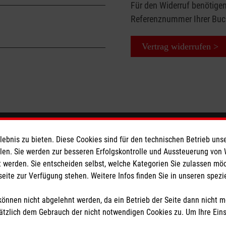
das nicht nur betriebliche
Für den Widerruf benötigen
en und -leiter,
dinnen und Kunden auch die
Referenznummer Ihrer Bu
iert. Helfen Sie Unfälle zu
 -leiter,
dung für Betriebshelfer.
.
sigkeit. Wir Malteser
d Lehrer, Auszubildende mit
auerhaft sicher fühlen.
Vertrag widerrufen >
otfall wissen müssen. Neben
rs.
rster Hilfe ist der erste
llgemeinen Erste-Hilfe-
e Hilfe im Betrieb). Damit
riebshelferinnen und-helfer
erlich zu den schönsten, aber
, auch richtig sitzen, müssen
gerade wenn Kinder ihre
ortbildung trainiert
 vermeidbar.
en, was Sie tun können. Im
eser
Spendenkonto
ngen und Kleinkindern sowie
bnis zu bieten. Diese Cookies sind für den technischen Betrieb unse
ngen“ lernen Sie, Kindern
llen. Sie werden zur besseren Erfolgskontrolle und Aussteuerung von
e zu leisten.
und Knochenbrüchen
 werden. Sie entscheiden selbst, welche Kategorien Sie zulassen mö
 Deutschland
Empfänger: Malteser Hilfsdienst
rungen
seite zur Verfügung stehen. Weitere Infos finden Sie in unseren spe
den
IBAN: DE68 3706 0193 4006 4
BIC: GENODED 1PA7
önnen nicht abgelehnt werden, da ein Betrieb der Seite dann nicht 
tzlich dem Gebrauch der nicht notwendigen Cookies zu. Um Ihre Ein
ngen und Kleinkindern sowie