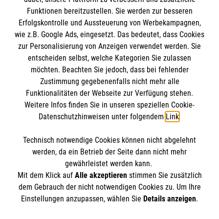
Funktionen bereitzustellen. Sie werden zur besseren
Erfolgskontrolle und Aussteuerung von Werbekampagnen,
Impressum
wie z.B. Google Ads, eingesetzt. Das bedeutet, dass Cookies
Datenschutz
Die Malteser
zur Personalisierung von Anzeigen verwendet werden. Sie
Barrierefreiheit
entscheiden selbst, welche Kategorien Sie zulassen
Kontakt
möchten. Beachten Sie jedoch, dass bei fehlender
Malteser in Deutschland
Zustimmung gegebenenfalls nicht mehr alle
Malteserorden
Funktionalitäten der Webseite zur Verfügung stehen.
Spendenkonto
Weitere Infos finden Sie in unseren speziellen Cookie-
Sharepoint
Datenschutzhinweisen unter folgendem
Link
.
Empfänger: Malteser Hilfsdienst e.V.
Technisch notwendige Cookies können nicht abgelehnt
IBAN: DE68 3706 0193 4006 4700 20
So finden Sie uns
werden, da ein Betrieb der Seite dann nicht mehr
BIC: GENODED 1PA7
gewährleistet werden kann.
Mit dem Klick auf
Alle akzeptieren
stimmen Sie zusätzlich
Am Hospital 19
dem Gebrauch der nicht notwendigen Cookies zu. Um Ihre
Der Malteser Hilfsdienst e.V. ist als eingetragene
Einstellungen anzupassen, wählen Sie
Details anzeigen
.
34560 Fritzlar
gemeinnützige Organisation von der Körperschaft- und
Telefon: 05622 99900