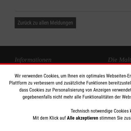
Zurück zu allen Meldungen
Informationen
Die Malt
Wir verwenden Cookies, um Ihnen ein optimales Webseiten-Erle
Impressum
Malteser in
Plattform zu verbessern und zusätzliche Funktionen bereitzuste
Datenschutz
Malteseror
dass Cookies zur Personalisierung von Anzeigen verwendet
Kontakt
Sharepoint
gegebenenfalls nicht mehr alle Funktionalitäten der Web
Barrierefreiheit
Technisch notwendige Cookies k
Mit dem Klick auf
Alle akzeptieren
stimmen Sie zusä
Der Malteser Hilfsdienst e.V. ist als eingetragene gemeinnü