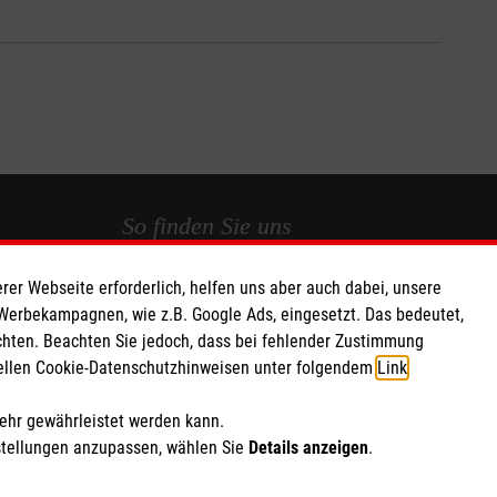
So finden Sie uns
rer Webseite erforderlich, helfen uns aber auch dabei, unsere
 e.V.
Streitfeldstraße 1
 Werbekampagnen, wie z.B. Google Ads, eingesetzt. Das bedeutet,
d Caritas
81673 München
chten. Beachten Sie jedoch, dass bei fehlender Zustimmung
Telefon: 089 43608 500
ziellen Cookie-Datenschutzhinweisen unter folgendem
Link
.
556
Email:
malteser.muenchen@malteser.org
mehr gewährleistet werden kann.
stellungen anzupassen, wählen Sie
Details anzeigen
.