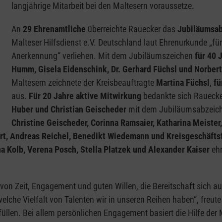
langjährige Mitarbeit bei den Maltesern voraussetze.
An
29 Ehrenamtliche
überreichte Rauecker das
Jubiläumsab
Malteser Hilfsdienst e.V. Deutschland laut Ehrenurkunde „für
Anerkennung“ verliehen. Mit dem Jubiläumszeichen
für 40 
Humm, Gisela Eidenschink, Dr. Gerhard Füchsl und Norber
Maltesern zeichnete der Kreisbeauftragte
Martina Füchsl
,
fü
aus.
Für 20 Jahre aktive Mitwirkung
bedankte sich Rauecke
Huber und Christian Geischeder
mit dem Jubiläumsabzeich
Christine Geischeder, Corinna Ramsaier, Katharina Meister,
pert, Andreas Reichel, Benedikt Wiedemann und Kreisgeschäfts
a Kolb, Verena Posch, Stella Platzek und Alexander Kaiser
eh
n Zeit, Engagement und guten Willen, die Bereitschaft sich aus-
elche Vielfalt von Talenten wir in unseren Reihen haben“, freut
üllen. Bei allem persönlichen Engagement basiert die Hilfe der