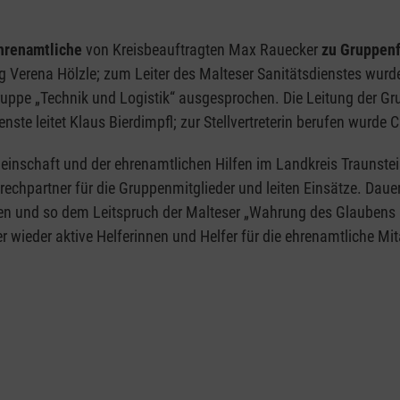
hrenamtliche
von Kreisbeauftragten Max Rauecker
zu Gruppenf
tig Verena Hölzle; zum Leiter des Malteser Sanitätsdienstes wur
 Gruppe „Technik und Logistik“ ausgesprochen. Die Leitung de
nste leitet Klaus Bierdimpfl; zur Stellvertreterin berufen wurde C
einschaft und der ehrenamtlichen Hilfen im Landkreis Traunste
echpartner für die Gruppenmitglieder und leiten Einsätze. Daue
sten und so dem Leitspruch der Malteser „Wahrung des Glaubens
wieder aktive Helferinnen und Helfer für die ehrenamtliche Mit