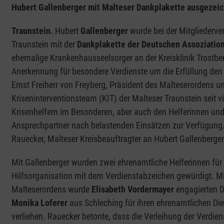
Hubert Gallenberger mit Malteser Dankplakette ausgezei
Traunstein.
Hubert
Gallenberger
wurde bei der Mitgliederve
Traunstein mit der
Dankplakette der Deutschen Assoziation
ehemalige Krankenhausseelsorger an der Kreisklinik Trostber
Anerkennung für besondere Verdienste um die Erfüllung den M
Ernst Freiherr von Freyberg, Präsident des Malteserordens unt
Kriseninterventionsteam (KIT) der Malteser Traunstein seit 
Krisenhelfern im Besonderen, aber auch den Helferinnen und 
Ansprechpartner nach belastenden Einsätzen zur Verfügung.
Rauecker, Malteser Kreisbeauftragter an Hubert Gallenberge
Mit Gallenberger wurden zwei ehrenamtliche Helferinnen für i
Hilfsorganisation mit dem Verdienstabzeichen gewürdigt. Mi
Malteserordens wurde
Elisabeth Vordermayer
engagierten D
Monika Loferer
aus Schleching für ihren ehrenamtlichen Die
verliehen. Rauecker betonte, dass die Verleihung der Verdi