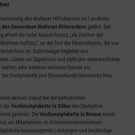
chnet
rsammlung des Malteser Hilfsdienstes im Landkreis
 des Souveränen Malteser Ritterordens
geehrt. Der
g erhielt die hohe Auszeichnung „als Zeichen der
alteser-Auftrag“, so der Text der Ehrenurkunde, die von
erzeichnet ist. Gallenberger begleitet das
vielen Jahren als Supervisor und steht den ehrenamtlichen
Helfern aller weiteren Malteser-Dienste als
 Die Dankplakette und Ehrenurkunde überreichte Max
r.
hren aktiven Dienst bei der katholischen
t der
Verdienstplakette in Silber
des Deutschen
ienst gedankt. Die
Verdienstplakette in Bronze
wurde
nst als Mitarbeiterin im Kriseninterventionsteam
enstplakette herausragende Leistungen und beständige