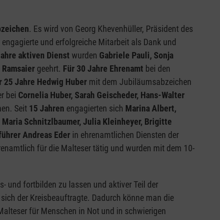
zeichen
. Es wird von Georg Khevenhüller, Präsident des
 engagierte und erfolgreiche Mitarbeit als Dank und
Jahre aktiven Dienst
wurden
Gabriele Pauli, Sonja
t Ramsaier
geehrt.
Für 30 Jahre Ehrenamt
bei den
r 25 Jahre Hedwig Huber
mit dem Jubiläumsabzeichen
r bei
Cornelia Huber, Sarah Geischeder, Hans-Walter
en. Seit
15 Jahren
engagierten sich
Marina Albert,
 Maria Schnitzlbaumer, Julia Kleinheyer, Brigitte
führer Andreas Eder
in ehrenamtlichen Diensten der
renamtlich für die Malteser tätig und wurden mit dem 10-
 und fortbilden zu lassen und aktiver Teil der
e sich der Kreisbeauftragte. Dadurch könne man die
 Malteser für Menschen in Not und in schwierigen