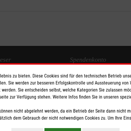
eser
Spendenkonto
bnis zu bieten. Diese Cookies sind für den technischen Betrieb unse
 Deutschland
Empfänger: Malteser Hilfsdienst
llen. Sie werden zur besseren Erfolgskontrolle und Aussteuerung von
den
Bank: PAX Bank für Kirche un
 werden. Sie entscheiden selbst, welche Kategorien Sie zulassen mö
eG
seite zur Verfügung stehen. Weitere Infos finden Sie in unseren spe
IBAN:
DE12370601201201213
BIC: GENODED1PA7
önnen nicht abgelehnt werden, da ein Betrieb der Seite dann nicht 
tzlich dem Gebrauch der nicht notwendigen Cookies zu. Um Ihre Ein
tzige Organisation von der Körperschaft- und Gewerbesteuer befreit.