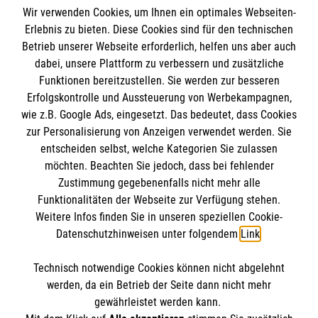
Wir verwenden Cookies, um Ihnen ein optimales Webseiten-
Erlebnis zu bieten. Diese Cookies sind für den technischen
Betrieb unserer Webseite erforderlich, helfen uns aber auch
Informationen
dabei, unsere Plattform zu verbessern und zusätzliche
Funktionen bereitzustellen. Sie werden zur besseren
Erfolgskontrolle und Aussteuerung von Werbekampagnen,
Impressum
wie z.B. Google Ads, eingesetzt. Das bedeutet, dass Cookies
Datenschutz
Die Malteser
zur Personalisierung von Anzeigen verwendet werden. Sie
Kontakt
entscheiden selbst, welche Kategorien Sie zulassen
Barrierefreiheit
möchten. Beachten Sie jedoch, dass bei fehlender
Malteser in Deutschland
Zustimmung gegebenenfalls nicht mehr alle
Funktionalitäten der Webseite zur Verfügung stehen.
Malteserorden
Spendenkonto
Weitere Infos finden Sie in unseren speziellen Cookie-
Sharepoint
Datenschutzhinweisen unter folgendem
Link
.
Empfänger: Malteser Hilfsdienst e.V.
Technisch notwendige Cookies können nicht abgelehnt
Bank: PAX Bank für Kirche und Caritas eG
So finden Sie uns
werden, da ein Betrieb der Seite dann nicht mehr
IBAN:
DE12370601201201213556
gewährleistet werden kann.