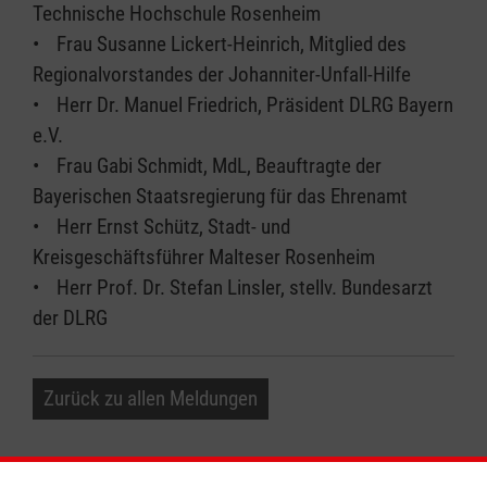
Technische Hochschule Rosenheim
• Frau Susanne Lickert-Heinrich, Mitglied des
Regionalvorstandes der Johanniter-Unfall-Hilfe
• Herr Dr. Manuel Friedrich, Präsident DLRG Bayern
e.V.
• Frau Gabi Schmidt, MdL, Beauftragte der
Bayerischen Staatsregierung für das Ehrenamt
• Herr Ernst Schütz, Stadt- und
Kreisgeschäftsführer Malteser Rosenheim
• Herr Prof. Dr. Stefan Linsler, stellv. Bundesarzt
der DLRG
Zurück zu allen Meldungen