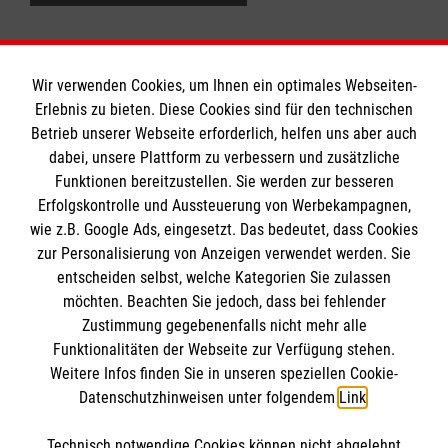
Wir verwenden Cookies, um Ihnen ein optimales Webseiten-
Erlebnis zu bieten. Diese Cookies sind für den technischen
Betrieb unserer Webseite erforderlich, helfen uns aber auch
Informationen
dabei, unsere Plattform zu verbessern und zusätzliche
Funktionen bereitzustellen. Sie werden zur besseren
Erfolgskontrolle und Aussteuerung von Werbekampagnen,
Impressum
wie z.B. Google Ads, eingesetzt. Das bedeutet, dass Cookies
Datenschutz
Die Malteser
zur Personalisierung von Anzeigen verwendet werden. Sie
Kontakt
entscheiden selbst, welche Kategorien Sie zulassen
Barrierefreiheit
möchten. Beachten Sie jedoch, dass bei fehlender
Malteser in Deutschland
Zustimmung gegebenenfalls nicht mehr alle
Funktionalitäten der Webseite zur Verfügung stehen.
Malteserorden
Spendenkonto
Weitere Infos finden Sie in unseren speziellen Cookie-
Sharepoint
Datenschutzhinweisen unter folgendem
Link
.
Empfänger: Malteser Hilfsdienst e.V.
Technisch notwendige Cookies können nicht abgelehnt