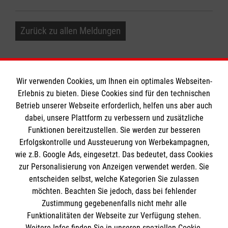
Zurück zu allen Meldungen
Wir verwenden Cookies, um Ihnen ein optimales Webseiten-
Erlebnis zu bieten. Diese Cookies sind für den technischen
Betrieb unserer Webseite erforderlich, helfen uns aber auch
Informationen
dabei, unsere Plattform zu verbessern und zusätzliche
Funktionen bereitzustellen. Sie werden zur besseren
Erfolgskontrolle und Aussteuerung von Werbekampagnen,
Impressum
wie z.B. Google Ads, eingesetzt. Das bedeutet, dass Cookies
Datenschutz
Die Malteser
zur Personalisierung von Anzeigen verwendet werden. Sie
Kontakt
entscheiden selbst, welche Kategorien Sie zulassen
Barrierefreiheit
möchten. Beachten Sie jedoch, dass bei fehlender
Malteser in Deutschland
Zustimmung gegebenenfalls nicht mehr alle
Funktionalitäten der Webseite zur Verfügung stehen.
Malteserorden
Spendenkonto
Weitere Infos finden Sie in unseren speziellen Cookie-