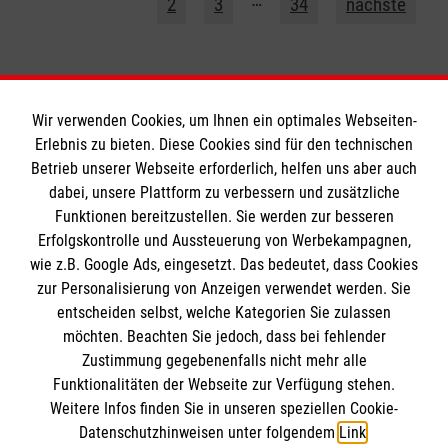
2
3
34
nächste
Wir verwenden Cookies, um Ihnen ein optimales Webseiten-
Erlebnis zu bieten. Diese Cookies sind für den technischen
Betrieb unserer Webseite erforderlich, helfen uns aber auch
Informationen
dabei, unsere Plattform zu verbessern und zusätzliche
Funktionen bereitzustellen. Sie werden zur besseren
Erfolgskontrolle und Aussteuerung von Werbekampagnen,
Impressum
wie z.B. Google Ads, eingesetzt. Das bedeutet, dass Cookies
Datenschutz
Die Malteser
zur Personalisierung von Anzeigen verwendet werden. Sie
Kontakt
entscheiden selbst, welche Kategorien Sie zulassen
Barrierefreiheit
möchten. Beachten Sie jedoch, dass bei fehlender
Malteser in Deutschland
Zustimmung gegebenenfalls nicht mehr alle
Funktionalitäten der Webseite zur Verfügung stehen.
Malteserorden
Spendenkonto
Weitere Infos finden Sie in unseren speziellen Cookie-
Sharepoint
Datenschutzhinweisen unter folgendem
Link
.