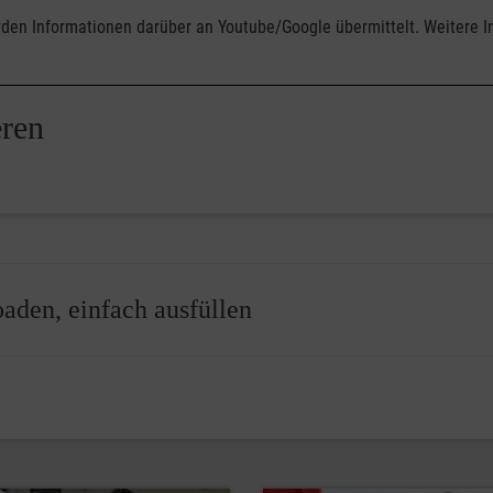
rden Informationen darüber an Youtube/Google übermittelt. Weitere I
eren
aden, einfach ausfüllen
nen Sie ihn nicht mehr selbst äußern können.
der krankheitsbedingt in eine Situation kommen, in der wir selb
andlungssituationen mit einer
Patientenverfügung
,
Vorsorgev