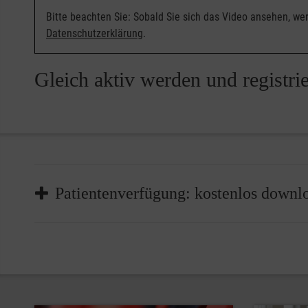
Bitte beachten Sie: Sobald Sie sich das Video ansehen, we
Datenschutzerklärung
.
Gleich aktiv werden und registri
Patientenverfügung: kostenlos downlo
Ihr Wille hat Bedeutung – auch in Situationen, in de
Wir alle – gleich welchen Alters – können unfall- o
mehr Menschen möchten für solche Lebens- und Beh