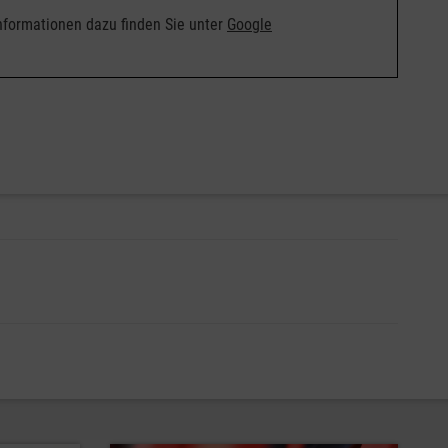
nformationen dazu finden Sie unter
Google
st keine Entscheidungen mehr treffen können. Zunehmend
ollmacht
und/oder
Betreuungsverfügung
vorsorgen.