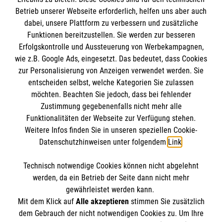
Informationen
Betrieb unserer Webseite erforderlich, helfen uns aber auch
dabei, unsere Plattform zu verbessern und zusätzliche
Funktionen bereitzustellen. Sie werden zur besseren
Erfolgskontrolle und Aussteuerung von Werbekampagnen,
Impressum
wie z.B. Google Ads, eingesetzt. Das bedeutet, dass Cookies
Datenschutz
Die Malteser
zur Personalisierung von Anzeigen verwendet werden. Sie
Kontakt
entscheiden selbst, welche Kategorien Sie zulassen
Barrierefreiheit
möchten. Beachten Sie jedoch, dass bei fehlender
Malteser in Deutschland
Zustimmung gegebenenfalls nicht mehr alle
Malteserorden
Funktionalitäten der Webseite zur Verfügung stehen.
Spendenkonto
Weitere Infos finden Sie in unseren speziellen Cookie-
Sharepoint
Datenschutzhinweisen unter folgendem
Link
.
Empfänger: Malteser Hilfsdienst e.V.
Technisch notwendige Cookies können nicht abgelehnt
IBAN: DE39 3706 0120 1201 2150 10
So finden Sie uns
werden, da ein Betrieb der Seite dann nicht mehr
BIC: GENODED1PA7
gewährleistet werden kann.
Mit dem Klick auf
Alle akzeptieren
stimmen Sie zusätzlich
Stichwort: Melle
Freienhagen 6
dem Gebrauch der nicht notwendigen Cookies zu. Um Ihre
Der Malteser Hilfsdienst e.V. ist als eingetragene