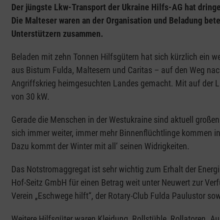
Der jüngste Lkw-Transport der Ukraine Hilfs-AG hat dring
Die Malteser waren an der Organisation und Beladung betei
Unterstützern zusammen.
Beladen mit zehn Tonnen Hilfsgütern hat sich kürzlich ein w
aus Bistum Fulda, Maltesern und Caritas – auf den Weg na
Angriffskrieg heimgesuchten Landes gemacht. Mit auf der L
von 30 kW.
Gerade die Menschen in der Westukraine sind aktuell großen
sich immer weiter, immer mehr Binnenflüchtlinge kommen in d
Dazu kommt der Winter mit all‘ seinen Widrigkeiten.
Das Notstromaggregat ist sehr wichtig zum Erhalt der Ener
Hof-Seitz GmbH für einen Betrag weit unter Neuwert zur Verfü
Verein „Eschwege hilft“, der Rotary-Club Fulda Paulustor so
Weitere Hilfsgüter waren Kleidung, Rollstühle, Rollatoren. 