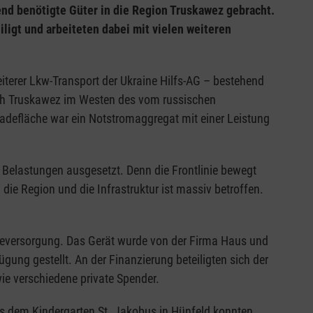
end benötigte Güter in die Region Truskawez gebracht.
ligt und arbeiteten dabei mit vielen weiteren
eiterer Lkw-Transport der Ukraine Hilfs-AG – bestehend
ch Truskawez im Westen des vom russischen
adefläche war ein Notstromaggregat mit einer Leistung
 Belastungen ausgesetzt. Denn die Frontlinie bewegt
ie Region und die Infrastruktur ist massiv betroffen.
gieversorgung. Das Gerät wurde von der Firma Haus und
gung gestellt. An der Finanzierung beteiligten sich der
wie verschiedene private Spender.
Aus dem Kindergarten St. Jakobus in Hünfeld konnten