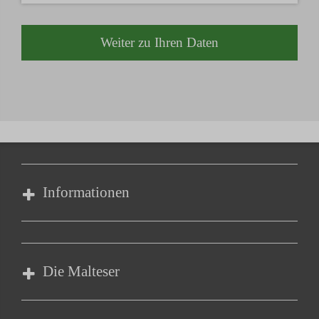
Weiter zu Ihren Daten
Informationen
Impressum
Datenschutz
Die Malteser
Barrierefreiheit
Kontakt