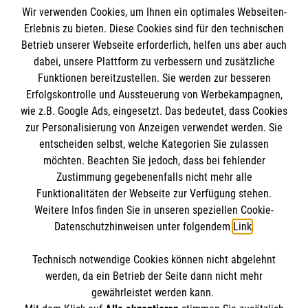
Wir verwenden Cookies, um Ihnen ein optimales Webseiten-
Erlebnis zu bieten. Diese Cookies sind für den technischen
Informationen
Betrieb unserer Webseite erforderlich, helfen uns aber auch
dabei, unsere Plattform zu verbessern und zusätzliche
Funktionen bereitzustellen. Sie werden zur besseren
Erfolgskontrolle und Aussteuerung von Werbekampagnen,
Impressum
wie z.B. Google Ads, eingesetzt. Das bedeutet, dass Cookies
Datenschutz
Die Malteser
zur Personalisierung von Anzeigen verwendet werden. Sie
Kontakt
entscheiden selbst, welche Kategorien Sie zulassen
möchten. Beachten Sie jedoch, dass bei fehlender
Malteser in Deutschland
Zustimmung gegebenenfalls nicht mehr alle
Malteserorden
Funktionalitäten der Webseite zur Verfügung stehen.
Spendenkonto
Weitere Infos finden Sie in unseren speziellen Cookie-
Sharepoint
Datenschutzhinweisen unter folgendem
Link
.
Empfänger: Malteser Hilfsdienst e.V.
Technisch notwendige Cookies können nicht abgelehnt
Bank: Pax-Bank eG
So finden Sie uns
werden, da ein Betrieb der Seite dann nicht mehr
IBAN: DE83370601201201225082
gewährleistet werden kann.