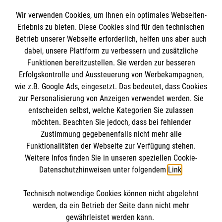
Wir verwenden Cookies, um Ihnen ein optimales Webseiten-
Erlebnis zu bieten. Diese Cookies sind für den technischen
Informationen
Betrieb unserer Webseite erforderlich, helfen uns aber auch
dabei, unsere Plattform zu verbessern und zusätzliche
Funktionen bereitzustellen. Sie werden zur besseren
Erfolgskontrolle und Aussteuerung von Werbekampagnen,
Impressum
wie z.B. Google Ads, eingesetzt. Das bedeutet, dass Cookies
Datenschutz
Die Malteser
zur Personalisierung von Anzeigen verwendet werden. Sie
Kontakt
entscheiden selbst, welche Kategorien Sie zulassen
Barrierefreiheit
möchten. Beachten Sie jedoch, dass bei fehlender
Malteser in Deutschland
Zustimmung gegebenenfalls nicht mehr alle
Malteserorden
Funktionalitäten der Webseite zur Verfügung stehen.
Spendenkonto
Weitere Infos finden Sie in unseren speziellen Cookie-
Sharepoint
Datenschutzhinweisen unter folgendem
Link
.
Empfänger: Malteser Hilfsdienst e.V.
Technisch notwendige Cookies können nicht abgelehnt
IBAN: DE65 3706 0120 1201 2162 88
So finden Sie uns
werden, da ein Betrieb der Seite dann nicht mehr
BIC: GENODED1PA7
gewährleistet werden kann.