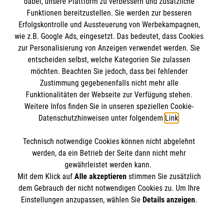
dabei, unsere Plattform zu verbessern und zusätzliche
Funktionen bereitzustellen. Sie werden zur besseren
Erfolgskontrolle und Aussteuerung von Werbekampagnen,
Impressum
wie z.B. Google Ads, eingesetzt. Das bedeutet, dass Cookies
Datenschutz
Die Malteser
zur Personalisierung von Anzeigen verwendet werden. Sie
Barrierefreiheit
entscheiden selbst, welche Kategorien Sie zulassen
Kontakt
möchten. Beachten Sie jedoch, dass bei fehlender
Malteser in Deutschland
Zustimmung gegebenenfalls nicht mehr alle
Medizinproduktesicherheit
Malteserorden
Funktionalitäten der Webseite zur Verfügung stehen.
Spendenkonto
Weitere Infos finden Sie in unseren speziellen Cookie-
Sharepoint
Datenschutzhinweisen unter folgendem
Link
.
Empfänger: Malteser Hilfsdienst e.V.
Technisch notwendige Cookies können nicht abgelehnt
Bank: Pax-Bank
So finden Sie uns
werden, da ein Betrieb der Seite dann nicht mehr
IBAN: DE87370601201201211430
gewährleistet werden kann.
Mit dem Klick auf
Alle akzeptieren
stimmen Sie zusätzlich
BIC: GENODED1PA7
Frankfurter Str. 9
dem Gebrauch der nicht notwendigen Cookies zu. Um Ihre
Der Malteser Hilfsdienst e.V. ist als eingetragene
Einstellungen anzupassen, wählen Sie
Details anzeigen
.
65549 Limburg
gemeinnützige Organisation von der Körperschaft- und
Telefon: 06431 94880