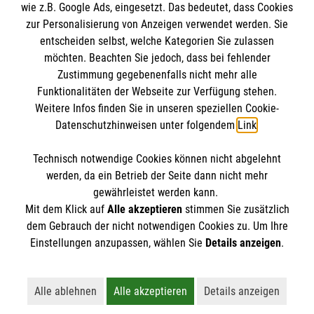
wie z.B. Google Ads, eingesetzt. Das bedeutet, dass Cookies
Datenschutz
Die Malteser
zur Personalisierung von Anzeigen verwendet werden. Sie
Barrierefreiheit
entscheiden selbst, welche Kategorien Sie zulassen
möchten. Beachten Sie jedoch, dass bei fehlender
Malteser in Deutschland
Zustimmung gegebenenfalls nicht mehr alle
Funktionalitäten der Webseite zur Verfügung stehen.
Malteserorden
Spendenkonto
Weitere Infos finden Sie in unseren speziellen Cookie-
Sharepoint
Datenschutzhinweisen unter folgendem
Link
.
Empfänger: Malteser Hilfsdienst e.V.
Technisch notwendige Cookies können nicht abgelehnt
Bank: Volksbank eG Dornstetten
So finden Sie uns
werden, da ein Betrieb der Seite dann nicht mehr
IBAN: DE11642624080111117003
gewährleistet werden kann.
Mit dem Klick auf
Alle akzeptieren
stimmen Sie zusätzlich
BIC: GENODES1VDS
Kernenstraße 95
dem Gebrauch der nicht notwendigen Cookies zu. Um Ihre
Der Malteser Hilfsdienst e.V. ist als eingetragene
Einstellungen anzupassen, wählen Sie
Details anzeigen
.
72202 Nagold
gemeinnützige Organisation von der Körperschaft- und
Telefon: 07452 8858770
Gewerbesteuer befreit.
kinderhospiz.calw@malteser.org
Alle ablehnen
Alle akzeptieren
Details anzeigen
Lehnt alle nicht-essentiellen Cookies ab
Akzeptiert alle Cookies einschließl
Öffnet detaillie