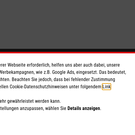
So finden Sie uns
rer Webseite erforderlich, helfen uns aber auch dabei, unsere
 Werbekampagnen, wie z.B. Google Ads, eingesetzt. Das bedeutet,
chten. Beachten Sie jedoch, dass bei fehlender Zustimmung
 e.V.
Kernenstraße 95
ziellen Cookie-Datenschutzhinweisen unter folgendem
Link
.
 eG
72202 Nagold
70 03
Telefon: 07452 8858770
mehr gewährleistet werden kann.
kinderhospiz.calw@malteser.org
stellungen anzupassen, wählen Sie
Details anzeigen
.
ich Marketing und Analyse
rte Cookie-Einstellungen