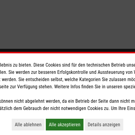
eser
Spendenkonto
bnis zu bieten. Diese Cookies sind für den technischen Betrieb unse
llen. Sie werden zur besseren Erfolgskontrolle und Aussteuerung von
 werden. Sie entscheiden selbst, welche Kategorien Sie zulassen mö
 Deutschland
Empfänger: Malteser Hilfsdienst
seite zur Verfügung stehen. Weitere Infos finden Sie in unseren spe
den
Bank: Volksbank in der Region
IBAN: DE17 6039 1310 0111 11
önnen nicht abgelehnt werden, da ein Betrieb der Seite dann nicht 
BIC: GENODES1VDS
tzlich dem Gebrauch der nicht notwendigen Cookies zu. Um Ihre Ein
tzige Organisation von der Körperschaft- und Gewerbesteuer befreit.
Alle ablehnen
Alle akzeptieren
Details anzeigen
Lehnt alle nicht-essentiellen Cookies ab
Akzeptiert alle Cookies einschließl
Öffnet detaillie