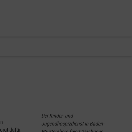
Der Kinder- und
en –
Jugendhospizdienst in Baden-
orgt dafür,
Württemberg feiert 25jähriges