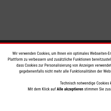
Informationen
Die Malt
Wir verwenden Cookies, um Ihnen ein optimales Webseiten-Erle
Plattform zu verbessern und zusätzliche Funktionen bereitzuste
dass Cookies zur Personalisierung von Anzeigen verwendet
Impressum
Malteser in
gegebenenfalls nicht mehr alle Funktionalitäten der Web
Datenschutz
Malteseror
Barrierefreiheit
Sharepoint
Technisch notwendige Cookies k
Mit dem Klick auf
Alle akzeptieren
stimmen Sie zusä
Der Malteser Hilfsdienst e.V. ist als eingetragene gemeinnü