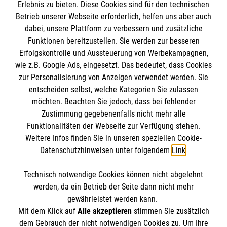
Erlebnis zu bieten. Diese Cookies sind für den technischen
Betrieb unserer Webseite erforderlich, helfen uns aber auch
Informationen
dabei, unsere Plattform zu verbessern und zusätzliche
Funktionen bereitzustellen. Sie werden zur besseren
Erfolgskontrolle und Aussteuerung von Werbekampagnen,
Impressum
wie z.B. Google Ads, eingesetzt. Das bedeutet, dass Cookies
Datenschutz
Die Malteser
zur Personalisierung von Anzeigen verwendet werden. Sie
Barrierefreiheit
entscheiden selbst, welche Kategorien Sie zulassen
Kontakt
möchten. Beachten Sie jedoch, dass bei fehlender
Malteser in Deutschland
Zustimmung gegebenenfalls nicht mehr alle
Funktionalitäten der Webseite zur Verfügung stehen.
Malteserorden
Spendenkonto
Weitere Infos finden Sie in unseren speziellen Cookie-
Sharepoint
Datenschutzhinweisen unter folgendem
Link
.
Empfänger: Malteser Hilfsdienst e.V.
Technisch notwendige Cookies können nicht abgelehnt
IBAN: DE90 6005 0101 0001 2706 88
So finden Sie uns
werden, da ein Betrieb der Seite dann nicht mehr
BIC: SOLADEST600
gewährleistet werden kann.
Mit dem Klick auf
Alle akzeptieren
stimmen Sie zusätzlich
Gottlieb-Daimler-Straße 5
dem Gebrauch der nicht notwendigen Cookies zu. Um Ihre