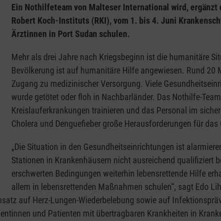
Ein Nothilfeteam von Malteser International wird, ergänzt
Robert Koch-Instituts (RKI), vom 1. bis 4. Juni Krankensc
Ärztinnen in Port Sudan schulen.
Mehr als drei Jahre nach Kriegsbeginn ist die humanitäre Sit
Bevölkerung ist auf humanitäre Hilfe angewiesen. Rund 20 
Zugang zu medizinischer Versorgung. Viele Gesundheitseinr
wurde getötet oder floh in Nachbarländer. Das Nothilfe-Tea
Kreislauferkrankungen trainieren und das Personal im siche
Cholera und Denguefieber große Herausforderungen für das 
„Die Situation in den Gesundheitseinrichtungen ist alarmier
Stationen in Krankenhäusern nicht ausreichend qualifiziert 
erschwerten Bedingungen weiterhin lebensrettende Hilfe erh
allem in lebensrettenden Maßnahmen schulen“, sagt Edo Lihic
insatz auf Herz-Lungen-Wiederbelebung sowie auf Infektionspräv
ientinnen und Patienten mit übertragbaren Krankheiten in Kran