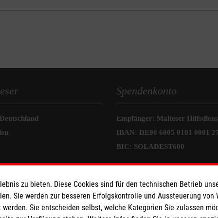
eser
Spendenkonto
 Deutschland
Empfänger: Malteser Hilfsdienst
den
IBAN: DE90 6005 0101 0001 2
BIC: SOLADEST600
bnis zu bieten. Diese Cookies sind für den technischen Betrieb unse
llen. Sie werden zur besseren Erfolgskontrolle und Aussteuerung von
 werden. Sie entscheiden selbst, welche Kategorien Sie zulassen mö