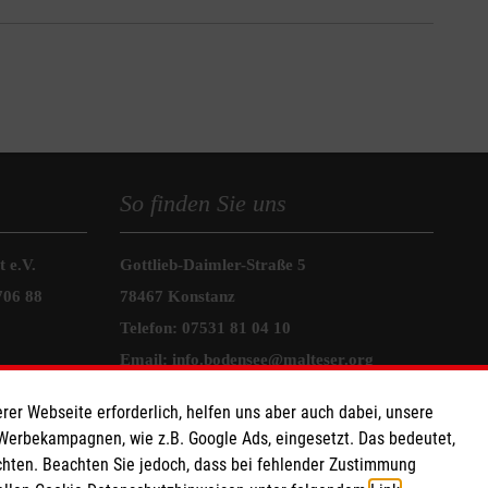
So finden Sie uns
 e.V.
Gottlieb-Daimler-Straße 5
706 88
78467 Konstanz
Telefon: 07531 81 04 10
Email:
info.bodensee@malteser.org
rer Webseite erforderlich, helfen uns aber auch dabei, unsere
Friedrichstraße 23
 Werbekampagnen, wie z.B. Google Ads, eingesetzt. Das bedeutet,
78464 Konstanz
chten. Beachten Sie jedoch, dass bei fehlender Zustimmung
Telefon: 07531 8104 0