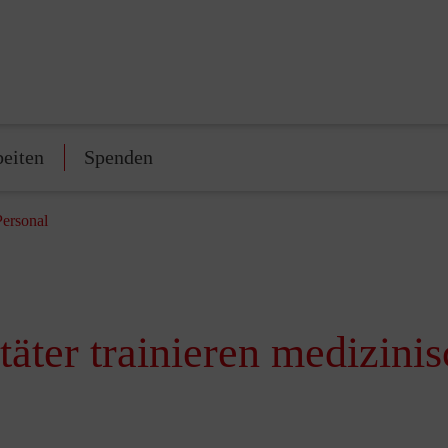
beiten
Spenden
Personal
äter trainieren medizini