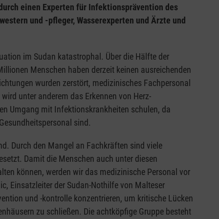
 durch einen Experten für Infektionsprävention des
hwestern und -pfleger, Wasserexperten und Ärzte und
uation im Sudan katastrophal. Über die Hälfte der
Millionen Menschen haben derzeit keinen ausreichenden
ichtungen wurden zerstört, medizinisches Fachpersonal
m wird unter anderem das Erkennen von Herz-
ren Umgang mit Infektionskrankheiten schulen, da
Gesundheitspersonal sind.
end. Durch den Mangel an Fachkräften sind viele
besetzt. Damit die Menschen auch unter diesen
alten können, werden wir das medizinische Personal vor
, Einsatzleiter der Sudan-Nothilfe von Malteser
ention und -kontrolle konzentrieren, um kritische Lücken
kenhäusern zu schließen. Die achtköpfige Gruppe besteht