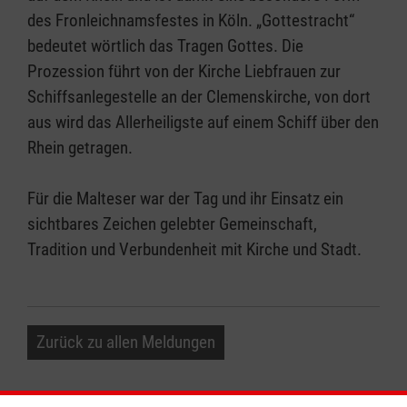
des Fronleichnamsfestes in Köln. „Gottestracht“
bedeutet wörtlich das Tragen Gottes. Die
Prozession führt von der Kirche Liebfrauen zur
Schiffsanlegestelle an der Clemenskirche, von dort
aus wird das Allerheiligste auf einem Schiff über den
Rhein getragen.
Für die Malteser war der Tag und ihr Einsatz ein
sichtbares Zeichen gelebter Gemeinschaft,
Tradition und Verbundenheit mit Kirche und Stadt.
Zurück zu allen Meldungen