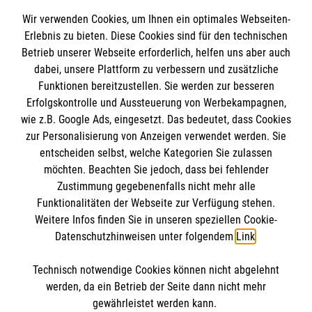
Wir verwenden Cookies, um Ihnen ein optimales Webseiten-
Erlebnis zu bieten. Diese Cookies sind für den technischen
Informationen
Betrieb unserer Webseite erforderlich, helfen uns aber auch
dabei, unsere Plattform zu verbessern und zusätzliche
Funktionen bereitzustellen. Sie werden zur besseren
Erfolgskontrolle und Aussteuerung von Werbekampagnen,
Impressum
wie z.B. Google Ads, eingesetzt. Das bedeutet, dass Cookies
Datenschutz
Die Malteser
zur Personalisierung von Anzeigen verwendet werden. Sie
Barrierefreiheit
entscheiden selbst, welche Kategorien Sie zulassen
Kontakt
möchten. Beachten Sie jedoch, dass bei fehlender
Malteser in Deutschland
Zustimmung gegebenenfalls nicht mehr alle
Ansprechpersonen
Malteserorden
Funktionalitäten der Webseite zur Verfügung stehen.
Spendenkonto
Weitere Infos finden Sie in unseren speziellen Cookie-
Sharepoint
Datenschutzhinweisen unter folgendem
Link
.
Empfänger: Malteser Hilfsdienst e.V.
Technisch notwendige Cookies können nicht abgelehnt
Bank: Pax-Bank für Kirche und Caritas eG
So finden Sie uns
werden, da ein Betrieb der Seite dann nicht mehr
IBAN: DE18 3706 0120 1201 2102 47
gewährleistet werden kann.