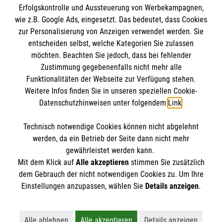
Erfolgskontrolle und Aussteuerung von Werbekampagnen,
Impressum
wie z.B. Google Ads, eingesetzt. Das bedeutet, dass Cookies
Datenschutz
Die Malteser
zur Personalisierung von Anzeigen verwendet werden. Sie
Barrierefreiheit
entscheiden selbst, welche Kategorien Sie zulassen
Kontakt
möchten. Beachten Sie jedoch, dass bei fehlender
Malteser in Deutschland
Zustimmung gegebenenfalls nicht mehr alle
Ansprechpersonen
Funktionalitäten der Webseite zur Verfügung stehen.
Malteserorden
Spendenkonto
Weitere Infos finden Sie in unseren speziellen Cookie-
Sharepoint
Datenschutzhinweisen unter folgendem
Link
.
Empfänger: Malteser Hilfsdienst e.V.
Technisch notwendige Cookies können nicht abgelehnt
Bank: Pax-Bank für Kirche und Caritas eG
So finden Sie uns
werden, da ein Betrieb der Seite dann nicht mehr
IBAN: DE18 3706 0120 1201 2102 47
gewährleistet werden kann.
Mit dem Klick auf
Alle akzeptieren
stimmen Sie zusätzlich
BIC: GENODED1PA7
Stolberger Straße 319
dem Gebrauch der nicht notwendigen Cookies zu. Um Ihre
Der Malteser Hilfsdienst e.V. ist als eingetragene
Einstellungen anzupassen, wählen Sie
Details anzeigen
.
50933 Köln
gemeinnützige Organisation von der Körperschaft- und
Telefon: 0221 949760 0
Gewerbesteuer befreit.
Alle ablehnen
Alle akzeptieren
Details anzeigen