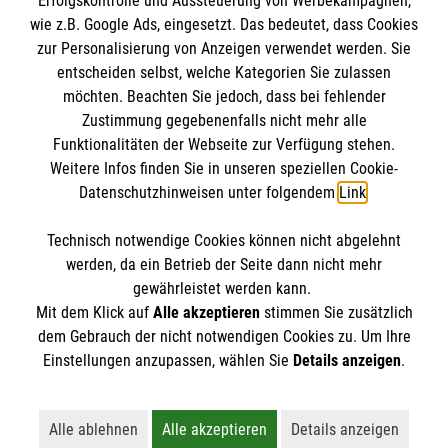
Erfolgskontrolle und Aussteuerung von Werbekampagnen,
Impressum
wie z.B. Google Ads, eingesetzt. Das bedeutet, dass Cookies
Datenschutz
Die Malteser
zur Personalisierung von Anzeigen verwendet werden. Sie
Barrierefreiheit
entscheiden selbst, welche Kategorien Sie zulassen
Kontakt
möchten. Beachten Sie jedoch, dass bei fehlender
Malteser in Deutschland
Zustimmung gegebenenfalls nicht mehr alle
Ansprechpersonen
Malteserorden
Funktionalitäten der Webseite zur Verfügung stehen.
Spendenkonto
Weitere Infos finden Sie in unseren speziellen Cookie-
Sharepoint
Datenschutzhinweisen unter folgendem
Link
.
Empfänger: Malteser Hilfsdienst e.V.
Technisch notwendige Cookies können nicht abgelehnt
Bank: Pax-Bank für Kirche und Caritas eG
So finden Sie uns
werden, da ein Betrieb der Seite dann nicht mehr
IBAN: DE18 3706 0120 1201 2102 47
gewährleistet werden kann.
Mit dem Klick auf
Alle akzeptieren
stimmen Sie zusätzlich
BIC: GENODED1PA7
Stolberger Straße 319
dem Gebrauch der nicht notwendigen Cookies zu. Um Ihre
Der Malteser Hilfsdienst e.V. ist als eingetragene
Einstellungen anzupassen, wählen Sie
Details anzeigen
.
50933 Köln
gemeinnützige Organisation von der Körperschaft- und
Telefon: 0221 949760 0
Gewerbesteuer befreit.
Alle ablehnen
Alle akzeptieren
Details anzeigen
Lehnt alle nicht-essentiellen Cookies ab
Akzeptiert alle Cookies einschließl
Öffnet detaillie