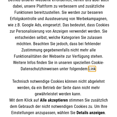
Informationen
dabei, unsere Plattform zu verbessern und zusätzliche
Funktionen bereitzustellen. Sie werden zur besseren
Erfolgskontrolle und Aussteuerung von Werbekampagnen,
Impressum
wie z.B. Google Ads, eingesetzt. Das bedeutet, dass Cookies
Datenschutz
Die Malteser
zur Personalisierung von Anzeigen verwendet werden. Sie
Barrierefreiheit
entscheiden selbst, welche Kategorien Sie zulassen
Kontakt
möchten. Beachten Sie jedoch, dass bei fehlender
Malteser in Deutschland
Zustimmung gegebenenfalls nicht mehr alle
Ansprechpersonen
Malteserorden
Funktionalitäten der Webseite zur Verfügung stehen.
Spendenkonto
Weitere Infos finden Sie in unseren speziellen Cookie-
Sharepoint
Datenschutzhinweisen unter folgendem
Link
.
Empfänger: Malteser Hilfsdienst e.V.
Technisch notwendige Cookies können nicht abgelehnt
Bank: Pax-Bank für Kirche und Caritas eG
So finden Sie uns
werden, da ein Betrieb der Seite dann nicht mehr
IBAN: DE18 3706 0120 1201 2102 47
gewährleistet werden kann.
Mit dem Klick auf
Alle akzeptieren
stimmen Sie zusätzlich
BIC: GENODED1PA7
Stolberger Straße 319
dem Gebrauch der nicht notwendigen Cookies zu. Um Ihre
Der Malteser Hilfsdienst e.V. ist als eingetragene
Einstellungen anzupassen, wählen Sie
Details anzeigen
.
50933 Köln