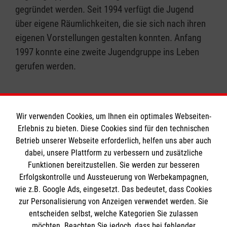
gegründet werden. Seit 1994 verfügt die Jugend
über eigene Räumlichkeiten, die sie sich nach ihren
eigenen Vorstellungen gestalten konnten. Anfang
1997 konnte eine zweite Jugendgruppe ins Leben
gerufen werden.
Wir verwenden Cookies, um Ihnen ein optimales Webseiten-
Erlebnis zu bieten. Diese Cookies sind für den technischen
Informationen
Betrieb unserer Webseite erforderlich, helfen uns aber auch
dabei, unsere Plattform zu verbessern und zusätzliche
Funktionen bereitzustellen. Sie werden zur besseren
Erfolgskontrolle und Aussteuerung von Werbekampagnen,
Impressum
wie z.B. Google Ads, eingesetzt. Das bedeutet, dass Cookies
Datenschutz
Die Malteser
zur Personalisierung von Anzeigen verwendet werden. Sie
Barrierefreiheit
entscheiden selbst, welche Kategorien Sie zulassen
Kontakt
möchten. Beachten Sie jedoch, dass bei fehlender