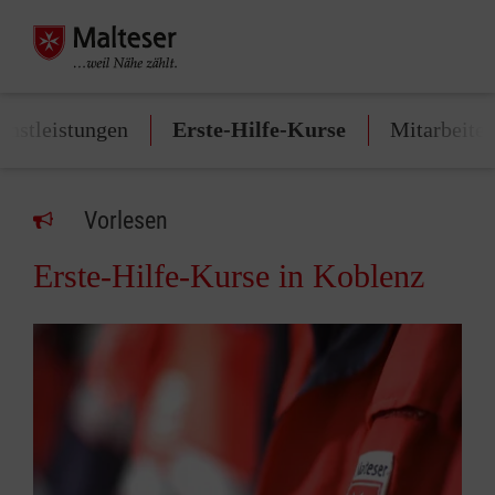
enstleistungen
Erste-Hilfe-Kurse
Mitarbeite
Vorlesen
Erste-Hilfe-Kurse in Koblenz