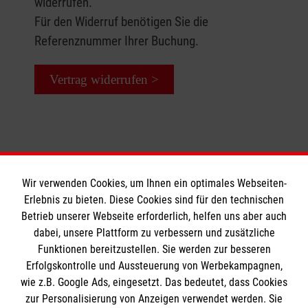
widerrufen.
Maßnahmen bei Bewusstlosigkeit und
die Verhinderung von Unfällen
Für den Widerruf benötigen Sie die
Atemstörungen
Erste-Hilfe-Grundlehrgang buchen
das Erkennen von Notfallsituationen bei
Referenznummer Ihrer Buchung.
sowie Pseudokrupp, Asthma und
Säuglingen und Kleinkindern sowie
Allergien.
Erwachsenen
Vertrag widerrufen >
Maßnahmen bei Verbrennungen,
Teilnehmergruppe:
Vergiftungen und Knochenbrüchen
Eltern, Großeltern, Babysitter,
Maßnahmen bei Bewusstlosigkeit und
Jugendgruppenleiter etc.
Atemstörungen
sowie Pseudokrupp, Asthma und
Kursdauer:
Wir verwenden Cookies, um Ihnen ein optimales Webseiten-
Allergien.
Erlebnis zu bieten. Diese Cookies sind für den technischen
8 Unterrichtseinheiten a 45 Minuten
Informationen
Betrieb unserer Webseite erforderlich, helfen uns aber auch
Teilnehmergruppe:
dabei, unsere Plattform zu verbessern und zusätzliche
Jetzt Kurs buchen: Erste Hilfe bei
Erzieherinnen und Erzieher, Betreuerinnen und
Funktionen bereitzustellen. Sie werden zur besseren
Kindernotfällen
Betreuer, Personen, die beruflich mit Kindern
Erfolgskontrolle und Aussteuerung von Werbekampagnen,
Impressum
zu tun haben
wie z.B. Google Ads, eingesetzt. Das bedeutet, dass Cookies
Datenschutz
Die Malteser
zur Personalisierung von Anzeigen verwendet werden. Sie