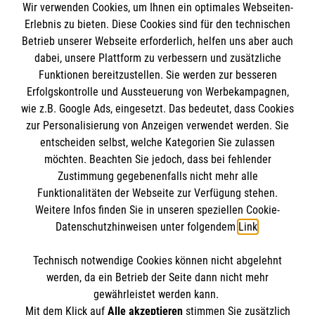
Wir verwenden Cookies, um Ihnen ein optimales Webseiten-
Erlebnis zu bieten. Diese Cookies sind für den technischen
Informationen
Betrieb unserer Webseite erforderlich, helfen uns aber auch
dabei, unsere Plattform zu verbessern und zusätzliche
Funktionen bereitzustellen. Sie werden zur besseren
Erfolgskontrolle und Aussteuerung von Werbekampagnen,
Impressum
wie z.B. Google Ads, eingesetzt. Das bedeutet, dass Cookies
Datenschutz
Die Malteser
zur Personalisierung von Anzeigen verwendet werden. Sie
Kontakt
entscheiden selbst, welche Kategorien Sie zulassen
möchten. Beachten Sie jedoch, dass bei fehlender
Malteser in Deutschland
Zustimmung gegebenenfalls nicht mehr alle
Malteserorden
Funktionalitäten der Webseite zur Verfügung stehen.
Spendenkonto
Weitere Infos finden Sie in unseren speziellen Cookie-
Sharepoint
Datenschutzhinweisen unter folgendem
Link
.
Empfänger: Malteser Hilfsdienst e.V.
Technisch notwendige Cookies können nicht abgelehnt
Bank: Pax-Bank für Kirche und Caritas eG
So finden Sie uns
werden, da ein Betrieb der Seite dann nicht mehr
IBAN: DE04370601931004011160
gewährleistet werden kann.
Mit dem Klick auf
Alle akzeptieren
stimmen Sie zusätzlich
BIC: GENODED1PAX