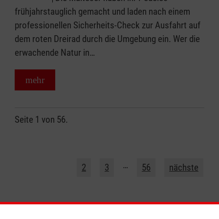
frühjahrstauglich gemacht und laden nach einem
professionellen Sicherheits-Check zur Ausfahrt auf
dem roten Dreirad durch die Umgebung ein. Wer die
erwachende Natur in…
mehr
Seite 1 von 56.
1
…
2
3
56
nächste