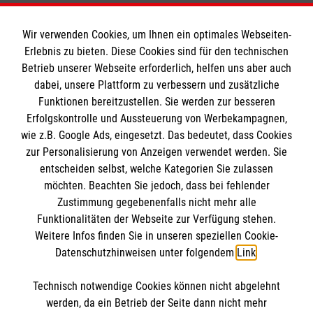
Wir verwenden Cookies, um Ihnen ein optimales Webseiten-
Erlebnis zu bieten. Diese Cookies sind für den technischen
Informationen
Betrieb unserer Webseite erforderlich, helfen uns aber auch
dabei, unsere Plattform zu verbessern und zusätzliche
Funktionen bereitzustellen. Sie werden zur besseren
Erfolgskontrolle und Aussteuerung von Werbekampagnen,
Impressum
wie z.B. Google Ads, eingesetzt. Das bedeutet, dass Cookies
Datenschutz
Die Malteser
zur Personalisierung von Anzeigen verwendet werden. Sie
Kontakt
entscheiden selbst, welche Kategorien Sie zulassen
möchten. Beachten Sie jedoch, dass bei fehlender
Malteser in Deutschland
Zustimmung gegebenenfalls nicht mehr alle
Malteserorden
Funktionalitäten der Webseite zur Verfügung stehen.
Spendenkonto
Weitere Infos finden Sie in unseren speziellen Cookie-
Sharepoint
Datenschutzhinweisen unter folgendem
Link
.
Empfänger: Malteser Hilfsdienst e.V.
Technisch notwendige Cookies können nicht abgelehnt
Bank: Pax-Bank für Kirche und Caritas eG
So finden Sie uns
werden, da ein Betrieb der Seite dann nicht mehr