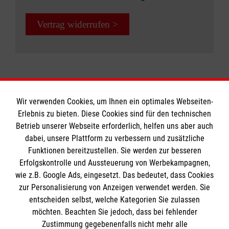
Vergiftungen und Knochenbrüchen
Eltern, Großeltern, Babysitter,
Maßnahmen bei Bewusstlosigkeit und
Vertrag widerrufen >
Jugendgruppenleiter etc.
Atemstörungen
sowie Pseudokrupp, Asthma und
Kursdauer:
Allergien.
8 Unterrichtseinheiten a 45 Minuten
Teilnehmergruppe:
Jetzt Kurs buchen: Erste Hilfe bei
Erzieherinnen und Erzieher, Betreuerinnen und
Wir verwenden Cookies, um Ihnen ein optimales Webseiten-
Kindernotfällen
Erlebnis zu bieten. Diese Cookies sind für den technischen
Betreuer, Personen, die beruflich mit Kindern
Betrieb unserer Webseite erforderlich, helfen uns aber auch
Informationen
zu tun haben
dabei, unsere Plattform zu verbessern und zusätzliche
Funktionen bereitzustellen. Sie werden zur besseren
Kursdauer:
Erfolgskontrolle und Aussteuerung von Werbekampagnen,
Impressum
9 Unterrichtseinheiten à 45 Minuten
wie z.B. Google Ads, eingesetzt. Das bedeutet, dass Cookies
Datenschutz
Die Malteser
zur Personalisierung von Anzeigen verwendet werden. Sie
Barrierefreiheit
Jetzt Kurs buchen: Erste-Hilfe in
entscheiden selbst, welche Kategorien Sie zulassen
Bildungseinrichtungen
Kontakt
möchten. Beachten Sie jedoch, dass bei fehlender
Malteser in Deutschland
Zustimmung gegebenenfalls nicht mehr alle