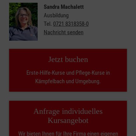
Sandra Machalett
Ausbildung
Tel.
0721 8318358-0
Nachricht senden
Jetzt buchen
Erste-Hilfe-Kurse und Pflege-Kurse in
Kämpfelbach und Umgebung.
Anfrage individuelles
Kursangebot
Wir bieten Ihnen für Ihre Firma einen eigenen