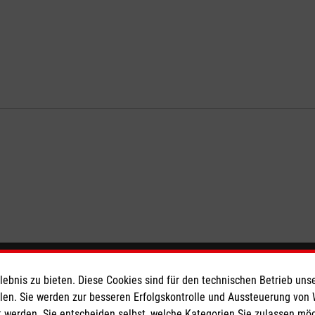
eser
Spendenkonto
bnis zu bieten. Diese Cookies sind für den technischen Betrieb unse
llen. Sie werden zur besseren Erfolgskontrolle und Aussteuerung von
 werden. Sie entscheiden selbst, welche Kategorien Sie zulassen mö
 Deutschland
Malteser Hilfsdienst e.V.