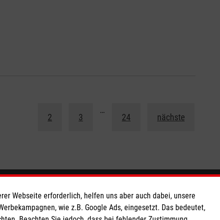
1
…
2
3
24
nächste
So finden Sie uns
rer Webseite erforderlich, helfen uns aber auch dabei, unsere
 Werbekampagnen, wie z.B. Google Ads, eingesetzt. Das bedeutet,
chten. Beachten Sie jedoch, dass bei fehlender Zustimmung
Fort-Wrede-Straße 1