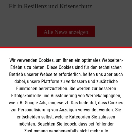
Fit in Resilienz und Krisenschutz
Alle News anzeigen
Wir verwenden Cookies, um Ihnen ein optimales Webseiten-
Erlebnis zu bieten. Diese Cookies sind für den technischen
Informationen
Betrieb unserer Webseite erforderlich, helfen uns aber auch
dabei, unsere Plattform zu verbessern und zusätzliche
Funktionen bereitzustellen. Sie werden zur besseren
Erfolgskontrolle und Aussteuerung von Werbekampagnen,
Impressum
wie z.B. Google Ads, eingesetzt. Das bedeutet, dass Cookies
Datenschutz
Die Malteser
zur Personalisierung von Anzeigen verwendet werden. Sie
Barrierefreiheit
entscheiden selbst, welche Kategorien Sie zulassen
Kontakt
möchten. Beachten Sie jedoch, dass bei fehlender
Malteser in Deutschland
Zustimmung gegebenenfalls nicht mehr alle