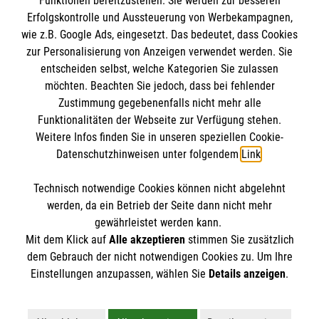
Funktionen bereitzustellen. Sie werden zur besseren
Erfolgskontrolle und Aussteuerung von Werbekampagnen,
Impressum
wie z.B. Google Ads, eingesetzt. Das bedeutet, dass Cookies
Datenschutz
Die Malteser
zur Personalisierung von Anzeigen verwendet werden. Sie
Kontakt
entscheiden selbst, welche Kategorien Sie zulassen
Barrierefreiheit
möchten. Beachten Sie jedoch, dass bei fehlender
Malteser in Deutschland
Zustimmung gegebenenfalls nicht mehr alle
Malteserorden
Funktionalitäten der Webseite zur Verfügung stehen.
Spendenkonto
Weitere Infos finden Sie in unseren speziellen Cookie-
Sharepoint
Datenschutzhinweisen unter folgendem
Link
.
Empfänger: Malteser Hilfsdienst e.V.
Technisch notwendige Cookies können nicht abgelehnt
IBAN: DE39 3706 0120 1201 2150 10
So finden Sie uns
werden, da ein Betrieb der Seite dann nicht mehr
BIC: GENODED1PA7
gewährleistet werden kann.
Mit dem Klick auf
Alle akzeptieren
stimmen Sie zusätzlich
Stichwort: Hümmling
Ulmenstraße 8
dem Gebrauch der nicht notwendigen Cookies zu. Um Ihre
Der Malteser Hilfsdienst e.V. ist als eingetragene
Einstellungen anzupassen, wählen Sie
Details anzeigen
.
49751 Sögel
gemeinnützige Organisation von der Körperschaft- und
Telefon: 05952 9120
Gewerbesteuer befreit.