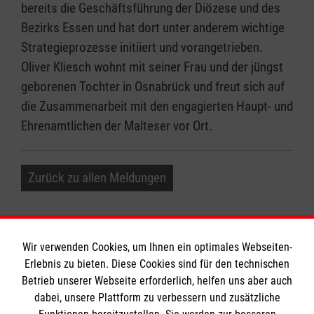
bereits die Geschäftsführung der Diözese und des
Bezirks Essen und hat dort unter anderem wichtige
Strategieprozesse initiiert und vorangetrieben.
Oliver Kliesch wohnt mit seiner Frau und der jüngst
geborenen Tochter in Osnabrück und freut sich auf
die Zusammenarbeit mit den engagierten Haupt- und
Ehrenamtlichen der Malteser vor Ort.
Zurück zu allen Meldungen
Wir verwenden Cookies, um Ihnen ein optimales Webseiten-
Erlebnis zu bieten. Diese Cookies sind für den technischen
Informationen
Betrieb unserer Webseite erforderlich, helfen uns aber auch
dabei, unsere Plattform zu verbessern und zusätzliche