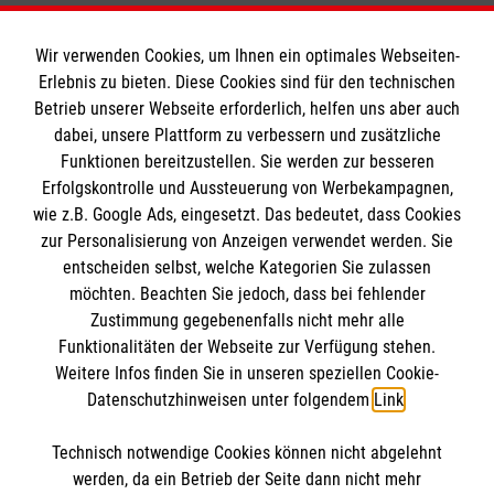
Wir verwenden Cookies, um Ihnen ein optimales Webseiten-
Erlebnis zu bieten. Diese Cookies sind für den technischen
Informationen
Betrieb unserer Webseite erforderlich, helfen uns aber auch
dabei, unsere Plattform zu verbessern und zusätzliche
Funktionen bereitzustellen. Sie werden zur besseren
Erfolgskontrolle und Aussteuerung von Werbekampagnen,
Impressum
wie z.B. Google Ads, eingesetzt. Das bedeutet, dass Cookies
Datenschutz
Die Malteser
zur Personalisierung von Anzeigen verwendet werden. Sie
Barrierefreiheit
entscheiden selbst, welche Kategorien Sie zulassen
Kontakt
möchten. Beachten Sie jedoch, dass bei fehlender
Malteser in Deutschland
Zustimmung gegebenenfalls nicht mehr alle
Malteserorden
Funktionalitäten der Webseite zur Verfügung stehen.
Spendenkonto
Weitere Infos finden Sie in unseren speziellen Cookie-
Sharepoint
Datenschutzhinweisen unter folgendem
Link
.
Empfänger: Malteser Hilfsdienst e.V.
Technisch notwendige Cookies können nicht abgelehnt
Bank: Pax-Bank für Kirche und Caritas eG
So finden Sie uns
werden, da ein Betrieb der Seite dann nicht mehr