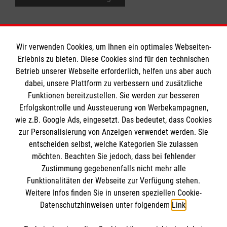
Wir verwenden Cookies, um Ihnen ein optimales Webseiten-
Erlebnis zu bieten. Diese Cookies sind für den technischen
Informationen
Betrieb unserer Webseite erforderlich, helfen uns aber auch
dabei, unsere Plattform zu verbessern und zusätzliche
Funktionen bereitzustellen. Sie werden zur besseren
Erfolgskontrolle und Aussteuerung von Werbekampagnen,
Impressum
wie z.B. Google Ads, eingesetzt. Das bedeutet, dass Cookies
Datenschutz
Die Malteser
zur Personalisierung von Anzeigen verwendet werden. Sie
Barrierefreiheit
entscheiden selbst, welche Kategorien Sie zulassen
Kontakt
möchten. Beachten Sie jedoch, dass bei fehlender
Malteser in Deutschland
Zustimmung gegebenenfalls nicht mehr alle
Malteserorden
Funktionalitäten der Webseite zur Verfügung stehen.
Spendenkonto
Weitere Infos finden Sie in unseren speziellen Cookie-
Sharepoint
Datenschutzhinweisen unter folgendem
Link
.
Empfänger: Malteser Hilfsdienst e.V.