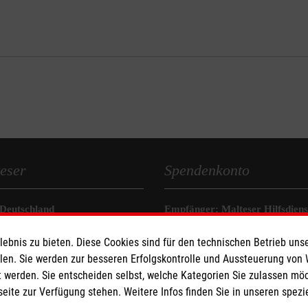
eser
Spendenkonto
 Deutschland
Empfänger: Malteser Hilfsdienst
den
Bank: Pax-Bank für Kirche und
bnis zu bieten. Diese Cookies sind für den technischen Betrieb unse
IBAN: DE94 3706 0120 1201 2
llen. Sie werden zur besseren Erfolgskontrolle und Aussteuerung von
BIC: GENODED1PA7
 werden. Sie entscheiden selbst, welche Kategorien Sie zulassen mö
seite zur Verfügung stehen. Weitere Infos finden Sie in unseren spe