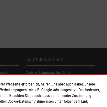
So finden Sie uns
 e.V.
Robert-Schumann-Straße 11
 Caritas eG
02977 Hoyerswerda
rer Webseite erforderlich, helfen uns aber auch dabei, unsere
270 18
Telefon: 03571 407070
 Werbekampagnen, wie z.B. Google Ads, eingesetzt. Das bedeutet,
Email:
hoyerswerda@malteser.org
chten. Beachten Sie jedoch, dass bei fehlender Zustimmung
ziellen Cookie-Datenschutzhinweisen unter folgendem
Link
.