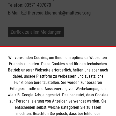
Telefon:
03571 407070
E-Mail:
theresia.kliemank@malteser.org
Zurück zu allen Meldungen
Wir verwenden Cookies, um Ihnen ein optimales Webseiten-
Erlebnis zu bieten. Diese Cookies sind für den technischen
Informationen
Betrieb unserer Webseite erforderlich, helfen uns aber auch
dabei, unsere Plattform zu verbessern und zusätzliche
Funktionen bereitzustellen. Sie werden zur besseren
Erfolgskontrolle und Aussteuerung von Werbekampagnen,
Impressum
wie z.B. Google Ads, eingesetzt. Das bedeutet, dass Cookies
Datenschutz
Die Malteser
zur Personalisierung von Anzeigen verwendet werden. Sie
Barrierefreiheit
entscheiden selbst, welche Kategorien Sie zulassen
Kontakt
möchten. Beachten Sie jedoch, dass bei fehlender