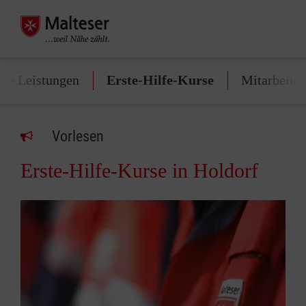
re Leistungen
Erste-Hilfe-Kurse
Mitarbeite
Vorlesen
Erste-Hilfe-Kurse in Holdorf