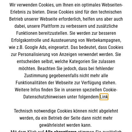
Wir verwenden Cookies, um Ihnen ein optimales Webseiten-
Erlebnis zu bieten. Diese Cookies sind für den technischen
Informationen
Betrieb unserer Webseite erforderlich, helfen uns aber auch
dabei, unsere Plattform zu verbessern und zusätzliche
Funktionen bereitzustellen. Sie werden zur besseren
Erfolgskontrolle und Aussteuerung von Werbekampagnen,
Impressum
wie z.B. Google Ads, eingesetzt. Das bedeutet, dass Cookies
Datenschutz
Die Malteser
zur Personalisierung von Anzeigen verwendet werden. Sie
Kontakt
entscheiden selbst, welche Kategorien Sie zulassen
Barrierefreiheit
möchten. Beachten Sie jedoch, dass bei fehlender
Malteser in Deutschland
Zustimmung gegebenenfalls nicht mehr alle
Malteserorden
Funktionalitäten der Webseite zur Verfügung stehen.
Spendenkonto
Weitere Infos finden Sie in unseren speziellen Cookie-
Sharepoint
Datenschutzhinweisen unter folgendem
Link
.
Empfänger: Malteser Hilfsdienst e. V., Gliederung
Technisch notwendige Cookies können nicht abgelehnt
Herzebrock-Clarholz
So finden Sie uns
werden, da ein Betrieb der Seite dann nicht mehr
IBAN: DE84 3706 0120 1201 2162 37
gewährleistet werden kann.