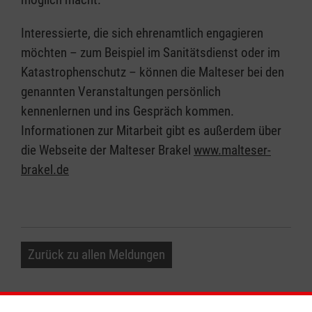
Interessierte, die sich ehrenamtlich engagieren
möchten – zum Beispiel im Sanitätsdienst oder im
Katastrophenschutz – können die Malteser bei den
genannten Veranstaltungen persönlich
kennenlernen und ins Gespräch kommen.
Informationen zur Mitarbeit gibt es außerdem über
die Webseite der Malteser Brakel
www.malteser-
brakel.de
Zurück zu allen Meldungen